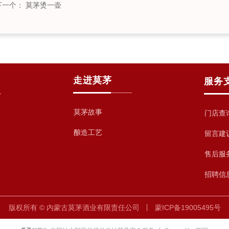
下一个：
莫茅烫一壶
走进莫茅
服务
莫茅故事
门店查
酿造工艺
留言建
售后服
招聘信
版权所有 © 内蒙古莫茅酒业有限责任公司 丨
蒙ICP备19005495号