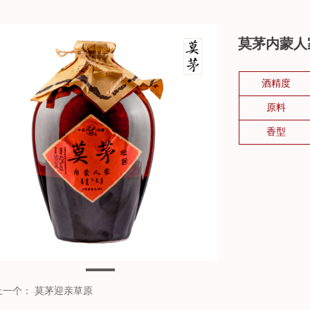
莫茅内蒙人
酒精度
原料
香型
上一个：
莫茅迎亲草原