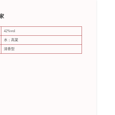
家
42%vol
水；高粱
清香型